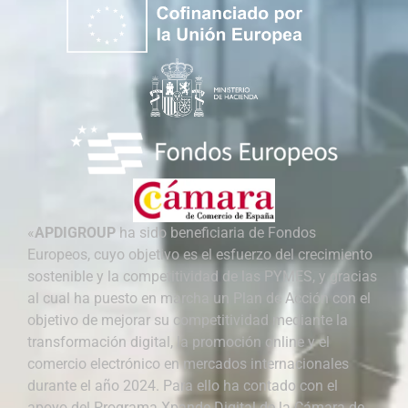
«
APDIGROUP
ha sido beneficiaria de Fondos
Europeos, cuyo objetivo es el esfuerzo del crecimiento
sostenible y la competitividad de las PYMES, y gracias
al cual ha puesto en marcha un Plan de Acción con el
objetivo de mejorar su competitividad mediante la
transformación digital, la promoción online y el
comercio electrónico en mercados internacionales
durante el año 2024. Para ello ha contado con el
apoyo del Programa Xpande Digital de la Cámara de