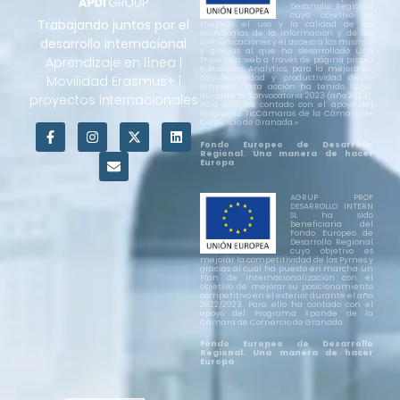
Desarrollo Regional
cuyo objetivo es
Trabajando juntos por el
mejorar el uso y la calidad de las
tecnologías de la información y de las
desarrollo internacional
comunicaciones y el acceso a las mismas
y gracias al que ha desarrollado una
Aprendizaje en línea |
Presencia web a través de página propia
y Business Analytics, para la mejora de
Movilidad Erasmus+ |
competitividad y productividad de la
empresa. Esta acción ha tenido lugar
durante la Convocatoria 2023 (año 2023).
proyectos internacionales
Para ello ha contado con el apoyo del
Programa TicCámaras de la Cámara de
Comercio de Granada.»
Fondo Europeo de Desarrollo
Regional.
Una manera de hacer
Europa
AGRUP PROF
DESARROLLO INTERN
SL ha sido
beneficiaria del
Fondo Europeo de
Desarrollo Regional
cuyo objetivo es
mejorar la competitividad de las Pymes y
gracias al cual ha puesto en marcha un
Plan de Internacionalización con el
objetivo de mejorar su posicionamiento
competitivo en el exterior durante el año
2022/2023. Para ello ha contado con el
apoyo del Programa Xpande de la
Cámara de Comercio de Granada
Fondo Europeo de Desarrollo
Regional. Una manera de hacer
Europa