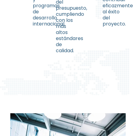
del
programas
eficazmente
presupuesto,
de
al éxito
cumpliendo
desarrollo
del
con los
internacional.
proyecto.
más
altos
estándares
de
calidad.