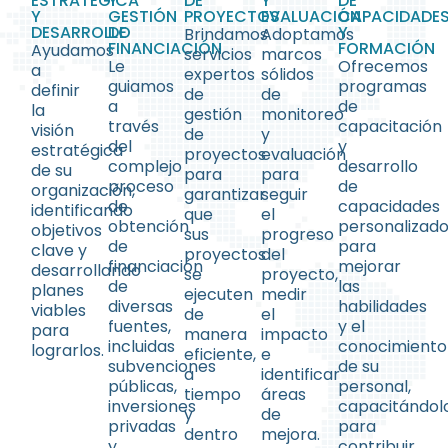
ESTRATÉGICA
Y
DE
Y
DE
Y
GESTIÓN
PROYECTOS
EVALUACIÓN
CAPACIDADE
DESARROLLO
DE
Y
Brindamos
Adoptamos
FINANCIACIÓN
FORMACIÓN
Ayudamos
servicios
marcos
Le
Ofrecemos
a
expertos
sólidos
guiamos
programas
definir
de
de
a
de
la
gestión
monitoreo
través
capacitación
visión
de
y
del
y
estratégica
proyectos
evaluación
complejo
desarrollo
de su
para
para
proceso
de
organización,
garantizar
seguir
de
capacidades
identificando
que
el
obtención
personalizad
objetivos
sus
progreso
de
para
clave y
proyectos
del
financiación
mejorar
desarrollando
se
proyecto,
de
las
planes
ejecuten
medir
diversas
habilidades
viables
de
el
fuentes,
y el
para
manera
impacto
incluidas
conocimiento
lograrlos.
eficiente,
e
subvenciones
de su
a
identificar
públicas,
personal,
tiempo
áreas
inversiones
capacitándol
y
de
privadas
para
dentro
mejora.
y
contribuir